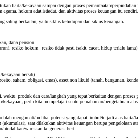
tukan harta/kekayaan sampai dengan proses pemanfaatan/perpindahan
gama, hokum adat istiadat, dan aktivitas proses keuangan itu sendiri.
g saling berkaitan, yaitu siklus kehidupan dan siklus keuangan.
kan, dana pension
run), resiko hokum , resiko tidak pasti (sakit, cacat, hidup terlalu lama
a/kekayaan bersih)
osito, saham, obligasi, emas), asset non likuid (tanah, bangunan, kend
egi, waktu, produk dan cara/langkah yang tepat berkaitan dengan pro
a/kekayaan, perlu kita mempelajari suatu pemahaman/pengetahuan atas
dalah mengamati/melihat potensi yang dapat timbul/terjadi atas harta/k
n (akumulasi), saat dilakukan aktivitas keuangan berupa pengelolaan ata
n/pindahkan/wariskan ke generasi beri.