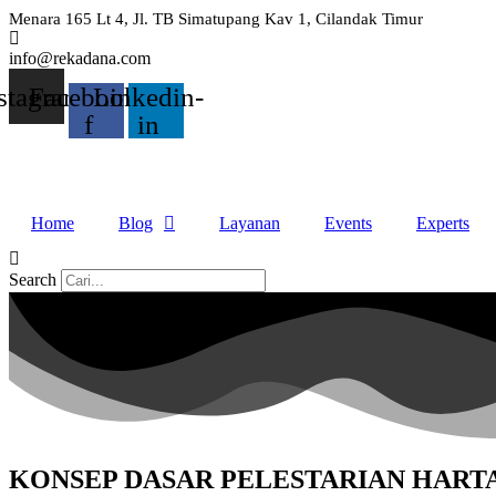
Skip
Menara 165 Lt 4, Jl. TB Simatupang Kav 1, Cilandak Timur
to
content
info@rekadana.com
stagram
Facebook-
Linkedin-
f
in
Home
Blog
Layanan
Events
Experts
Search
KONSEP DASAR PELESTARIAN HART