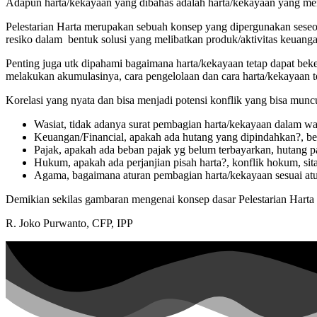
Adapun harta/kekayaan yang dibahas adalah harta/kekayaan yang memil
Pelestarian Harta merupakan sebuah konsep yang dipergunakan seseor
resiko dalam bentuk solusi yang melibatkan produk/aktivitas keuanga
Penting juga utk dipahami bagaimana harta/kekayaan tetap dapat beke
melakukan akumulasinya, cara pengelolaan dan cara harta/kekayaan ter
Korelasi yang nyata dan bisa menjadi potensi konflik yang bisa muncu
Wasiat, tidak adanya surat pembagian harta/kekayaan dalam was
Keuangan/Financial, apakah ada hutang yang dipindahkan?, bera
Pajak, apakah ada beban pajak yg belum terbayarkan, hutang pa
Hukum, apakah ada perjanjian pisah harta?, konflik hokum, sita
Agama, bagaimana aturan pembagian harta/kekayaan sesuai atu
Demikian sekilas gambaran mengenai konsep dasar Pelestarian Harta y
R. Joko Purwanto, CFP, IPP