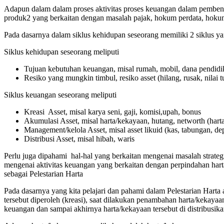
Adapun dalam dalam proses aktivitas proses keuangan dalam pemben
produk2 yang berkaitan dengan masalah pajak, hokum perdata, hokum a
Pada dasarnya dalam siklus kehidupan seseorang memiliki 2 siklus yan
Siklus kehidupan seseorang meliputi
Tujuan kebutuhan keuangan, misal rumah, mobil, dana pendidi
Resiko yang mungkin timbul, resiko asset (hilang, rusak, nilai tu
Siklus keuangan seseorang meliputi
Kreasi Asset, misal karya seni, gaji, komisi,upah, bonus
Akumulasi Asset, misal harta/kekayaan, hutang, networth (hart
Management/kelola Asset, misal asset likuid (kas, tabungan, dep
Distribusi Asset, misal hibah, waris
Perlu juga dipahami hal-hal yang berkaitan mengenai masalah strat
mengenai aktivitas keuangan yang berkaitan dengan perpindahan hart
sebagai Pelestarian Harta
Pada dasarnya yang kita pelajari dan pahami dalam Pelestarian Harta a
tersebut diperoleh (kreasi), saat dilakukan penambahan harta/kekayaa
keuangan dan sampai akhirnya harta/kekayaan tersebut di distribusika