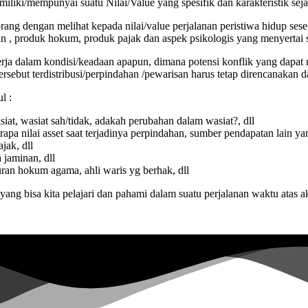
iki/mempunyai suatu Nilai/Value yang spesifik dan karakteristik seja
ang dengan melihat kepada nilai/value perjalanan peristiwa hidup ses
n , produk hokum, produk pajak dan aspek psikologis yang menyertai s
rja dalam kondisi/keadaan apapun, dimana potensi konflik yang dapat m
sebut terdistribusi/perpindahan /pewarisan harus tetap direncanakan d
l :
iat, wasiat sah/tidak, adakah perubahan dalam wasiat?, dll
pa nilai asset saat terjadinya perpindahan, sumber pendapatan lain ya
jak, dll
 jaminan, dll
ran hokum agama, ahli waris yg berhak, dll
ang bisa kita pelajari dan pahami dalam suatu perjalanan waktu atas a