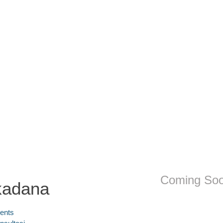
Coming So
kadana
ents