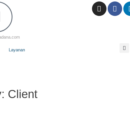
adana.com
Layanan
y:
Client