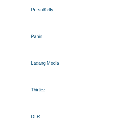
PersolKelly
Panin
Ladang Media
Thirtiez
DLR