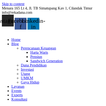
Skip to content
Menara 165 Lt 4, Jl. TB Simatupang Kav 1, Cilandak Timur
info@rekadana.com
nstagram
Facebook-
Linkedin-
f
in
Home
Blog
Perencanaan Keuangan
Harta Waris
Pensiun
Sandwich Generation
Dana Pendidikan
Investasi
Utang
UMKM
Gaya Hidup
Layanan
Events
Experts
Konsultasi