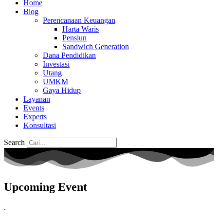
Home
Blog
Perencanaan Keuangan
Harta Waris
Pensiun
Sandwich Generation
Dana Pendidikan
Investasi
Utang
UMKM
Gaya Hidup
Layanan
Events
Experts
Konsultasi
Search
Upcoming Event
.