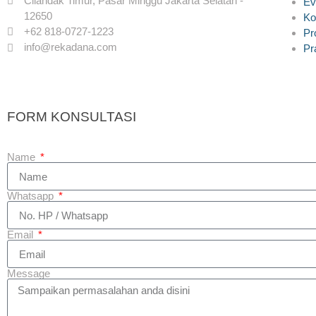
Cilandak Timur, Pasar Minggu Jakarta Selatan -
Ev
12650
Ko
+62 818-0727-1223
Pr
info@rekadana.com
Pr
FORM KONSULTASI
Name
Whatsapp
Email
Message