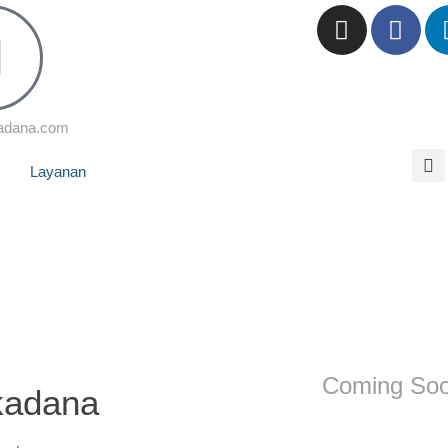
adana.com
Layanan
Coming So
kadana