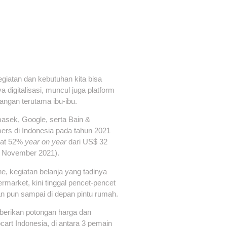
kegiatan dan kebutuhan kita bisa
a digitalisasi, muncul juga platform
langan terutama ibu-ibu.
sek, Google, serta Bain &
s di Indonesia pada tahun 2021
esat 52%
year on year
dari US$ 32
13 November 2021).
e, kegiatan belanja yang tadinya
rmarket, kini tinggal pencet-pencet
an pun sampai di depan pintu rumah.
mberikan potongan harga dan
cart Indonesia, di antara 3 pemain