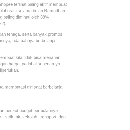
opee terlihat paling aktif membuat
 kolaborasi selama bulan Ramadhan.
paling diminati oleh 88%
22).
u dan tenaga, serta banyak promosi
gannya, ada bahaya berbelanja
membuat kita tidak bisa menahan
ongan harga, padahal sebenarnya
iperlukan.
a membatasi diri saat berbelanja
an berikut budget per bulannya
istrik, air, sekolah, transport, dan