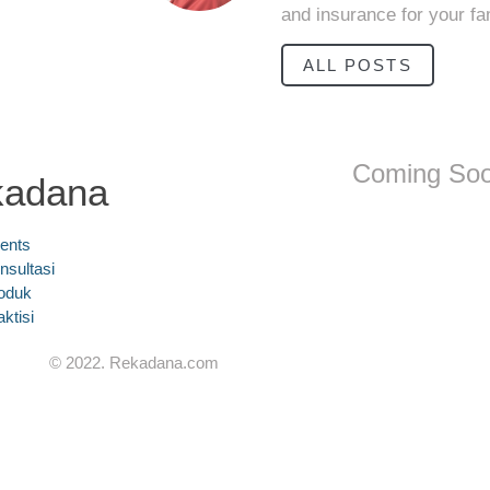
and insurance for your fa
ALL POSTS
Coming So
kadana
ents
nsultasi
oduk
aktisi
© 2022. Rekadana.com