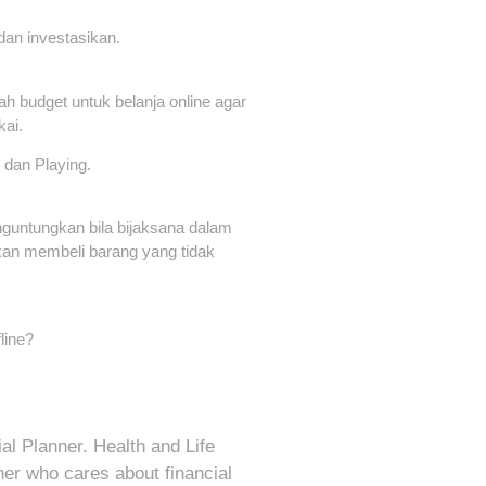
dan investasikan.
ah budget untuk belanja online agar
ai.
 dan Playing.
nguntungkan bila bijaksana dalam
kan membeli barang yang tidak
line?
al Planner. Health and Life
her who cares about financial