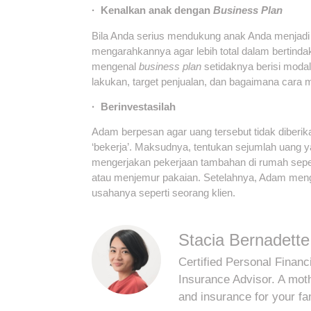
· Kenalkan anak dengan
Business Plan
Bila Anda serius mendukung anak Anda menjad
mengarahkannya agar lebih total dalam bertind
mengenal
business plan
setidaknya berisi moda
lakukan, target penjualan, dan bagaimana car
· Berinvestasilah
Adam berpesan agar uang tersebut tidak diber
‘bekerja’. Maksudnya, tentukan sejumlah uang ya
mengerjakan pekerjaan tambahan di rumah sep
atau menjemur pakaian. Setelahnya, Adam men
usahanya seperti seorang klien.
Stacia Bernadette
Certified Personal Financi
Insurance Advisor. A mot
and insurance for your fa