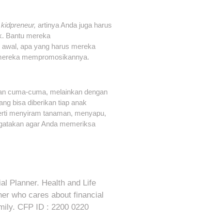
i
kidpreneur,
artinya Anda juga harus
ak. Bantu mereka
l awal, apa yang harus mereka
a mereka mempromosikannya.
ikan cuma-cuma, melainkan dengan
ng bisa diberikan tiap anak
erti menyiram tanaman, menyapu,
gatakan agar Anda memeriksa
al Planner. Health and Life
her who cares about financial
mily. CFP ID : 2200 0220