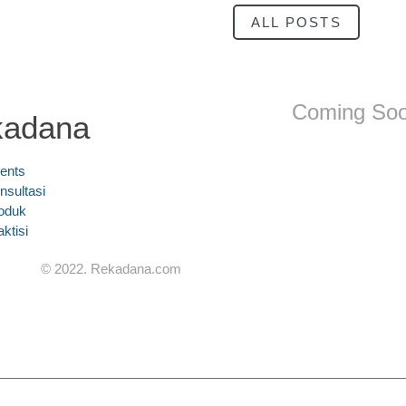
ALL POSTS
Coming So
kadana
ents
nsultasi
oduk
aktisi
© 2022. Rekadana.com