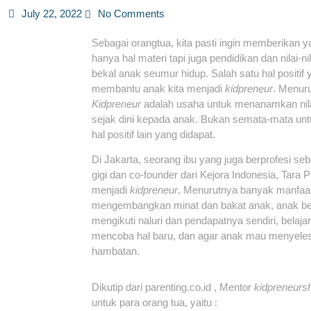
July 22, 2022
No Comments
Sebagai orangtua, kita pasti ingin memberikan y
hanya hal materi tapi juga pendidikan dan nilai-
bekal anak seumur hidup. Salah satu hal positif 
membantu anak kita menjadi
kidpreneur
. Menuru
Kidpreneur
adalah
usaha untuk menanamkan nila
sejak dini kepada anak. Bukan semata-mata un
hal positif lain yang didapat.
Di Jakarta, seorang ibu yang juga berprofesi seb
gigi dan co-founder dari Kejora Indonesia, Tara
menjadi
kidpreneur
. Menurutnya banyak manfaat 
mengembangkan minat dan bakat anak, anak bela
mengikuti naluri dan pendapatnya sendiri, belaj
mencoba hal baru, dan agar anak mau menyele
hambatan.
Dikutip dari parenting.co.id , Mentor
kidpreneurs
untuk para orang tua, yaitu :