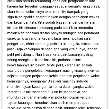
dilakukan namun terkadang lepas dari pengamatan kita
karena hal tersebut dianggap sebagai sesuatu yang biasa,
akan tetapi sebetulnya akan memiliki dampak yang
signifikan apabila dperhitungkan dengan perjalanan waktu
dari keuangan kita. Kita sudah biasa mendengar kata irit,
irit dan irit dimana terkadang pada saat kita mencoba
melakukan tindakan diatas banyak mungkin ada pendapat
disekitar kita yang terkadang bisa menimbulkan salah
pengertian, ehhh kamu ngapain irit-irit segala, nikmati dan
jalani saja kehidupan dengan apa yang kita punya, jangan
pelit pelit dong….. Nah frase kata pelit biasanya paling
sering mengikuti frase kata irit, padahal dalam
kenyataannya irit belom tentu pelit, karena irit adalah
suatu pola pengelolaan keuangan masing-masing individu
sejalan dengan perjalanan kehidupan dan perjalanan waktu
keuangannya, mengapa? Bisa jadi masing2 individu
memiliki tujuan keuangan tertentu dalam jangka waktu
tertentu untuk mencapai tujuan keuangannya, nah
mungkin dengan menjalankan pola kehidupan yang irit
tujuan keuangan tersebut akan lebih mempercepat
terwujud, beda halnya dengan pelit, mungkin lebih terkesan