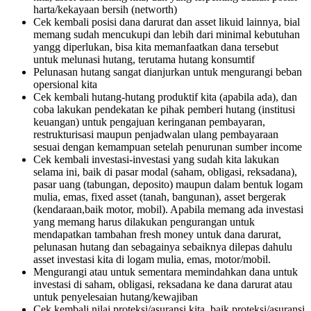
harta/kekayaan bersih (networth)
Cek kembali posisi dana darurat dan asset likuid lainnya, bial
memang sudah mencukupi dan lebih dari minimal kebutuhan
yangg diperlukan, bisa kita memanfaatkan dana tersebut
untuk melunasi hutang, terutama hutang konsumtif
Pelunasan hutang sangat dianjurkan untuk mengurangi beban
opersional kita
Cek kembali hutang-hutang produktif kita (apabila ada), dan
coba lakukan pendekatan ke pihak pemberi hutang (institusi
keuangan) untuk pengajuan keringanan pembayaran,
restrukturisasi maupun penjadwalan ulang pembayaraan
sesuai dengan kemampuan setelah penurunan sumber income
Cek kembali investasi-investasi yang sudah kita lakukan
selama ini, baik di pasar modal (saham, obligasi, reksadana),
pasar uang (tabungan, deposito) maupun dalam bentuk logam
mulia, emas, fixed asset (tanah, bangunan), asset bergerak
(kendaraan,baik motor, mobil). Apabila memang ada investasi
yang memang harus dilakukan pengurangan untuk
mendapatkan tambahan fresh money untuk dana darurat,
pelunasan hutang dan sebagainya sebaiknya dilepas dahulu
asset investasi kita di logam mulia, emas, motor/mobil.
Mengurangi atau untuk sementara memindahkan dana untuk
investasi di saham, obligasi, reksadana ke dana darurat atau
untuk penyelesaian hutang/kewajiban
Cek kembali nilai proteksi/asuransi kita, baik proteksi/asuransi