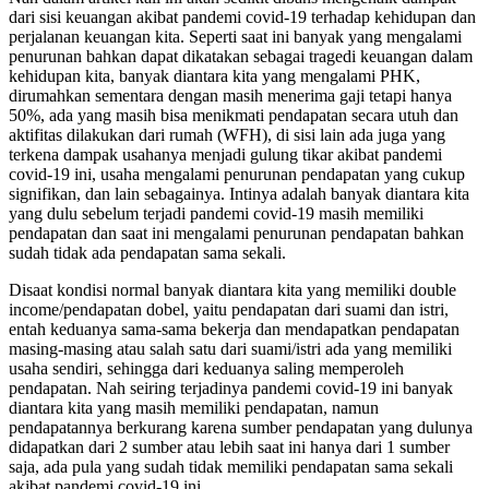
dari sisi keuangan akibat pandemi covid-19 terhadap kehidupan dan
perjalanan keuangan kita. Seperti saat ini banyak yang mengalami
penurunan bahkan dapat dikatakan sebagai tragedi keuangan dalam
kehidupan kita, banyak diantara kita yang mengalami PHK,
dirumahkan sementara dengan masih menerima gaji tetapi hanya
50%, ada yang masih bisa menikmati pendapatan secara utuh dan
aktifitas dilakukan dari rumah (WFH), di sisi lain ada juga yang
terkena dampak usahanya menjadi gulung tikar akibat pandemi
covid-19 ini, usaha mengalami penurunan pendapatan yang cukup
signifikan, dan lain sebagainya. Intinya adalah banyak diantara kita
yang dulu sebelum terjadi pandemi covid-19 masih memiliki
pendapatan dan saat ini mengalami penurunan pendapatan bahkan
sudah tidak ada pendapatan sama sekali.
Disaat kondisi normal banyak diantara kita yang memiliki double
income/pendapatan dobel, yaitu pendapatan dari suami dan istri,
entah keduanya sama-sama bekerja dan mendapatkan pendapatan
masing-masing atau salah satu dari suami/istri ada yang memiliki
usaha sendiri, sehingga dari keduanya saling memperoleh
pendapatan. Nah seiring terjadinya pandemi covid-19 ini banyak
diantara kita yang masih memiliki pendapatan, namun
pendapatannya berkurang karena sumber pendapatan yang dulunya
didapatkan dari 2 sumber atau lebih saat ini hanya dari 1 sumber
saja, ada pula yang sudah tidak memiliki pendapatan sama sekali
akibat pandemi covid-19 ini.